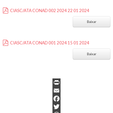
CIASC/ATA CONAD 002 2024 22 01 2024
p
d
Baixar
f
CIASC/ATA CONAD 001 2024 15 01 2024
p
d
Baixar
f
P
r
E
i
m
F