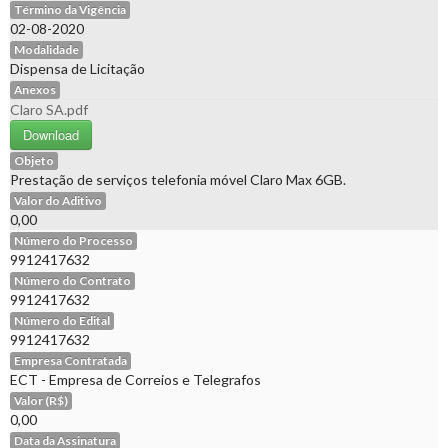
Término da Vigência
02-08-2020
Modalidade
Dispensa de Licitação
Anexos
Claro SA.pdf
Download
Objeto
Prestação de serviços telefonia móvel Claro Max 6GB.
Valor do Aditivo
0,00
Número do Processo
9912417632
Número do Contrato
9912417632
Número do Edital
9912417632
Empresa Contratada
ECT - Empresa de Correios e Telegrafos
Valor (R$)
0,00
Data da Assinatura