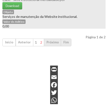
Download
Objeto
Serviços de manutenção da Website institucional.
Valor do Aditivo
0,00
Página 1 de 2
1
2
Início
Anterior
Próximo
Fim
P
r
E
i
m
F
n
a
a
T
t
i
c
w
W