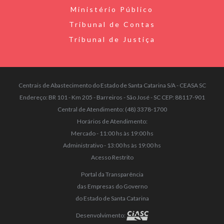
Ministério Público
Tribunal de Contas
Tribunal de Justiça
Centrais de Abastecimento do Estado de Santa Catarina S/A - CEASA SC
Endereço: BR 101 - Km 205 - Barreiros - São José - SC CEP: 88117-901
Central de Atendimento: (48) 3378-1700
Horários de Atendimento:
Mercado - 11:00 hs às 19:00 hs
Administrativo - 13:00 hs às 19:00 hs
Acesso Restrito
Portal da Transparência
das Empresas do Governo
do Estado de Santa Catarina
Desenvolvimento: