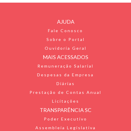
F
l
e
i
h
r
b
t
a
AJUDA
i
o
t
t
Fale Conosco
e
o
e
s
Sobre o Portal
n
k
r
A
Ouvidoria Geral
d
p
MAIS ACESSADOS
l
p
Remuneração Salarial
Despesas da Empresa
y
Diárias
Prestação de Contas Anual
Licitações
TRANSPARÊNCIA SC
Poder Executivo
Assembleia Legislativa